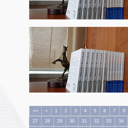
<<
<
1
2
3
4
5
6
7
8
27
28
29
30
31
32
33
34