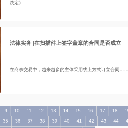
决定》……
​​法律实务 |在扫描件上签字盖章的合同是否成立
在商事交易中，越来越多的主体采用线上方式订立合同…
9
10
11
12
13
14
15
16
17
18
1
35
36
37
38
39
40
41
42
43
44