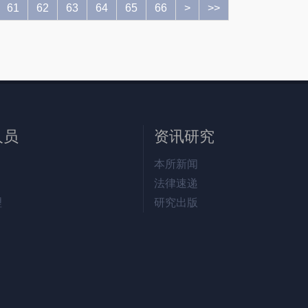
61
62
63
64
65
66
>
>>
人员
资讯研究
本所新闻
法律速递
理
研究出版