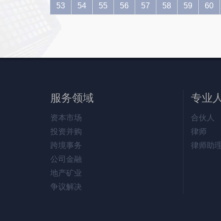
53
54
55
56
57
58
59
60
服务领域
专业
资本市场
合伙人
投资并购
律师
跨境事务
律师助
公司金融
地产矿业
争议解决