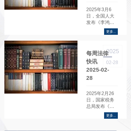
2025年3月6
日，全国人大
发布《李鸿忠
作关于〈中华
更多...
人民共和国全
国人民代表大
会和地方各级
2025
每周法律
人民代表大会
代表法（修正
快讯
02-28
草案）〉的说
2025-02-
明》。
28
2025年2月26
日，国家税务
总局发布《个
人所得税综合
更多...
所得汇算清缴
管理办法》，