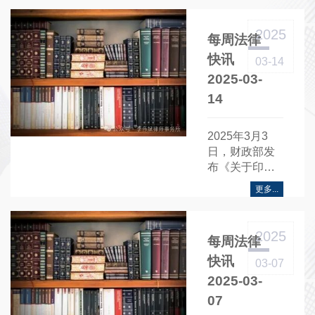
央办公厅 国务
院办公厅关于
2025
每周法律
进一步强化食
品安全全链条
快讯
03-14
监管的意
2025-03-
见》。
14
2025年3月3
日，财政部发
布《关于印发
〈清洁能源发
更多...
展专项资金管
理办法〉的通
知》。
2025
每周法律
快讯
03-07
2025-03-
07