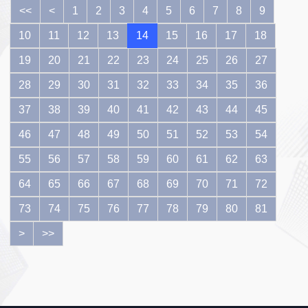
该办法自2025
<<
<
1
2
3
4
5
6
7
8
9
年2月26日起施
行。
10
11
12
13
14
15
16
17
18
19
20
21
22
23
24
25
26
27
28
29
30
31
32
33
34
35
36
37
38
39
40
41
42
43
44
45
46
47
48
49
50
51
52
53
54
55
56
57
58
59
60
61
62
63
64
65
66
67
68
69
70
71
72
73
74
75
76
77
78
79
80
81
>
>>