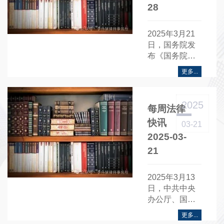
28
2025年3月21
日，国务院发
布《国务院办
公厅转发商务
更多...
部〈关于支持
国际消费中心
城市培育建设
2025
每周法律
的若干措施〉
的通知》。
快讯
03-21
2025-03-
21
2025年3月13
日，中共中央
办公厅、国务
院办公厅联合
更多...
发布《中共中