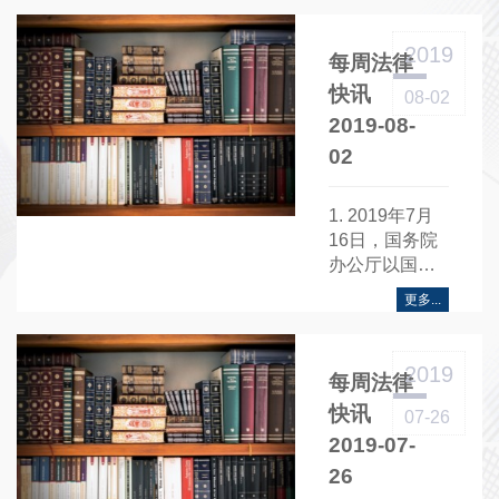
号发布《住房
和城乡建设部
2019
每周法律
办公厅关于部
分建设工程企
快讯
08-02
业资质延续审
2019-08-
批实行告知承
02
诺制的通知》
……
1. 2019年7月
16日，国务院
办公厅以国办
发〔2019〕35
更多...
号发布《国务
院办公厅关于
加快推进社会
2019
每周法律
信用体系建设
构建以信用为
快讯
07-26
基础的新型监
2019-07-
管机制的指导
26
意见》（以下