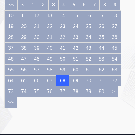
释，废止的司
家发展改革委
<<
<
1
2
3
4
5
6
7
8
9
法解释自本
办公厅关于对
《决定》施行
房地产企业发
10
11
12
13
14
15
16
17
18
之日起不再适
行外债申请备
19
20
21
22
23
24
25
26
27
用，但此前依
案登记有关要
据这些司法解
求的通知》
28
29
30
31
32
33
34
35
36
释对有关案件
（以下简
作出的判决、
称“《通知》”）
37
38
39
40
41
42
43
44
45
裁定仍然有
制作《通知》
46
47
48
49
50
51
52
53
54
效。《决定》
的目的是完善
自2019年7月
房地产企业发
55
56
57
58
59
60
61
62
63
20日起施行。
行外债备案登
64
65
66
67
68
69
70
记管理，强化
71
72
市场约束机
73
74
75
76
77
78
79
80
>
制，防范房地
产企业发行外
>>
债可能存在的
风险，促进房
地产市场平稳
健康发展。
《通知》规定