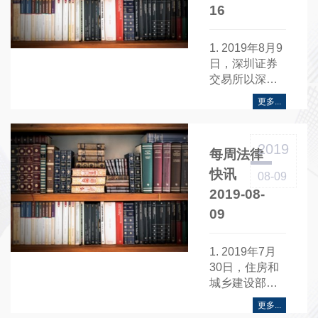
16
1. 2019年8月9
日，深圳证券
交易所以深证
会〔2019〕
更多...
287号发布《关
于修改<深圳证
券交易所融资
2019
每周法律
融券交易实施
细则>涉及维持
快讯
08-09
担保比例若干
2019-08-
条款的通知》
09
……
1. 2019年7月
30日，住房和
城乡建设部以
建办市函
更多...
〔2019〕438