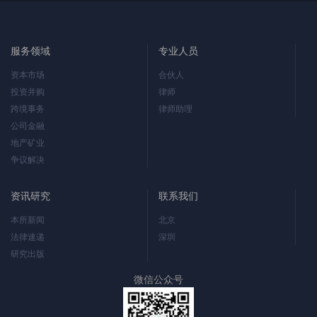
房地产企业发
行外债只能用
于置换未来一
服务领域
专业人员
年内到期的中
长期境外债
资本市场
合伙人
务；在外债备
投资并购
律师
案登记申请材
跨境事务
律师助理
料中要列明拟
公司金融
置换境外债务
地产矿业
的详细信息，
争议解决
并提交《企业
发行外债真实
资讯研究
联系我们
性承诺函》
……
本所新闻
北京
法律速递
深圳
研究出版
微信公众号