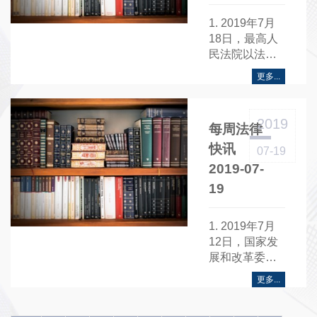
简称“《意
见》”）……
1. 2019年7月
18日，最高人
民法院以法释
〔2019〕11号
更多...
发布《最高人
民法院关于废
止部分司法解
2019
每周法律
释（第十三
批）的决定》
快讯
07-19
（以下简
2019-07-
称“《决定》”）
19
制作《决定》
的目的是为适
应形势发展变
1. 2019年7月
化，保证国家
12日，国家发
法律统一正确
展和改革委员
适用。《决
会以发改办外
更多...
定》决定废止
资〔2019〕
103件司法解
778号发布《国