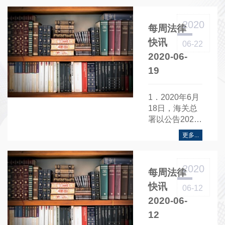
聆讯程序》......
2020
每周法律
快讯
06-22
2020-06-
19
1．2020年6月
18日，海关总
署以公告2020
年第76号发布
更多...
《关于公布港
澳CEPA项下经
修订的原产地
2020
每周法律
标准的公
告》......
快讯
06-12
2020-06-
12