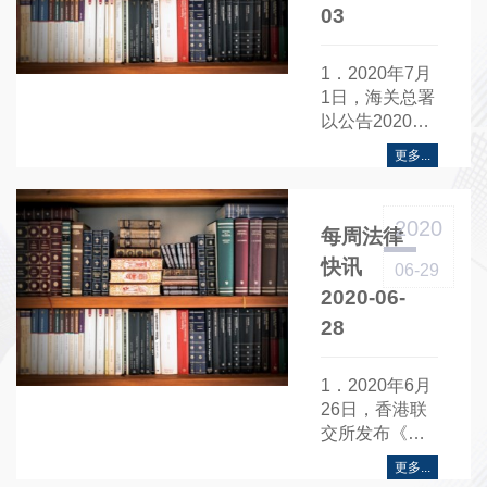
03
1．2020年7月
1日，海关总署
以公告2020年
第78号发布
更多...
《关于调整加
工贸易内销申
报纳税办理时
2020
每周法律
限的公告》......
快讯
06-29
2020-06-
28
1．2020年6月
26日，香港联
交所发布《香
港联合交易所
更多...
有限公司纪律