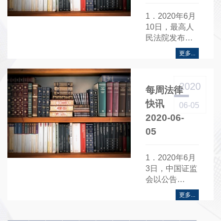
1．2020年6月
10日，最高人
民法院发布就
《关于审理侵
更多...
犯商业秘密纠
纷民事案件应
用法律若干问
2020
每周法律
题的解释（征
求意见
快讯
06-05
稿）》......
2020-06-
05
1．2020年6月
3日，中国证监
会以公告
〔2020〕29号
更多...
发布《关于全
国中小企业股