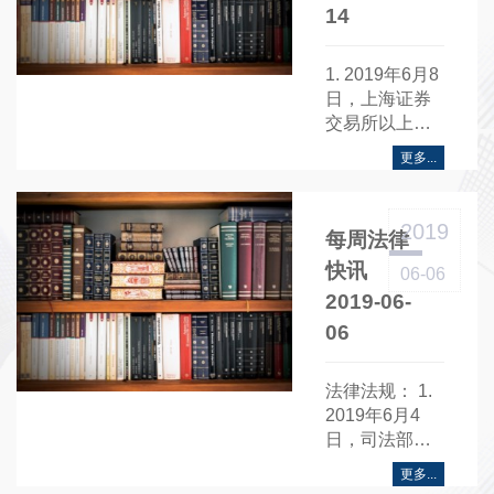
14
1. 2019年6月8
日，上海证券
交易所以上证
发〔2019〕65
更多...
号发布《关于
发布科创板证
券上市公告书
2019
每周法律
内容与格式指
引的通知》
快讯
06-06
（以下简
2019-06-
称“《通知》”）
06
制作《通知》
的主要目的是
为了规范首次
法律法规： 1.
公开发行股票
2019年6月4
或存托凭证的
日，司法部发
公司在上海证
布《司法部办
更多...
券交易所科创
公厅关于进一