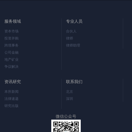
工作，被评价
中，深交所秉
主承销
承“开门立规”的
原则，通过召
服务领域
专业人员
开座谈会等形
式广泛听取市
资本市场
合伙人
场各方意见，
投资并购
律师
并充分吸收市
跨境事务
律师助理
场主体的合理
公司金融
建议，对《深
地产矿业
圳证券交易所
争议解决
上市公司信息
披露指引第3号
资讯研究
联系我们
——重大资产
重
本所新闻
北京
法律速递
深圳
研究出版
微信公众号