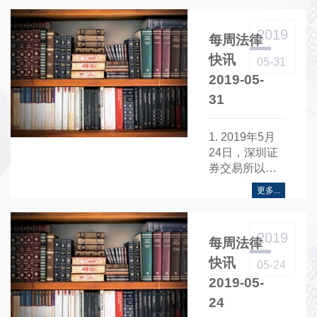
板上市的信息
步做好环境损
披露行为，保
害司法鉴定管
2019
每周法律
护投资者合法
理有关工作的
权益。《通
通知》（以下
快讯
05-31
知》提到，上
简称“《通
2019-05-
海证券交易所
知》”） 制作
31
根据证券品种
《通知》的主
分别制定了
要目的是为了
《上海证券交
全面加强环境
1. 2019年5月
易所科创板股
损害司法鉴定
24日，深圳证
票上市公告书
机构和鉴定人
券交易所以深
内容与格式指
管理，为打击
证上〔2019〕
更多...
引》和《上海
环境违法犯罪
304号发布《深
证券交易所科
提供了有力支
圳证券交易所
创板存托凭证
持。《通知》
中国证券登记
2019
每周法律
上市公告书内
要求，一、切
结算有限责任
容与格式指
实加强业务指
公司关于为上
快讯
05-24
引》。境内科
导和服务；
市期间特定债
2019-05-
创公司、红筹
二、切实加强
券提供转让结
24
企业应按照发
环境损害司法
算服务有关事