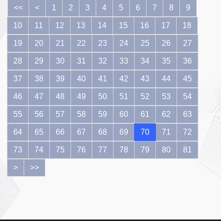
转让的情形，
及信用评级机
券交易所上市
<<
<
1
2
3
4
5
6
7
8
9
和存在不适宜
构的业务行
公司信息披露
转让情形的除
为，提高中介
指引第3号——
10
11
12
13
14
15
16
17
18
外。《通知》
服务质量，建
重大资产重组>
19
20
21
22
23
24
25
26
27
自发布之日起
立健全企业债
的通知》（以
实施。 具体内
券市场信用体
下简称“《通
28
29
30
31
32
33
34
35
36
容详见： http:
系，推进企业
知》”） 制作
债券市场健
《通知》的主
37
38
39
40
41
42
43
44
45
康、可持续发
要目的是为了
46
47
48
49
50
51
52
53
54
展。《通知》
充分发挥资本
强调，国家发
市场并购重组
55
56
57
58
59
60
61
62
63
展改革委委托
主渠道作用、
中央国债登记
64
65
66
67
68
69
70
落实推进并购
71
72
结算有限责任
重组市场化改
73
74
75
76
77
78
79
80
81
公司和中国银
革，优化深市
行间市场交易
上市公司并购
>
>>
商协会分别具
重组规则体
体实施企业债
系，进一步释
券年度主承销
放市场主体活
商及信用评级
力。在《通
机构信用评价
知》制定过程