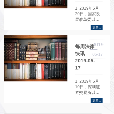
行上市的证券
鉴定案例库建
项的通知》
品种，适用相
设；三、及时
（以下简
1. 2019年5月
应的上市公告
推出一批检察
称“《通知》”）
20日，国家发
书。
公益诉讼中不
制作《通知》
展改革委以发
预收鉴定费的
的主要目的是
改办财金
更多...
鉴定机构；
为了强化债券
〔2019〕566
四、进一步规
信用风险管
号发布《国家
范环境损害司
理，维护债券
发展改革委办
2019
每周法律
法鉴定案件委
市场稳定，保
公厅关于开展
托受理工作；
护投资者合法
2018年度企业
快讯
05-17
五、全面建立
权益。《通
债券主承销商
2019-05-
环境损害司法
知》强调，在
和信用评级机
17
鉴定黑名单制
深交所上市交
构信用评价工
度；六、加强
易期间的公司
作的通知》
环境损害司法
债券（含企业
（以下简
1. 2019年5月
鉴定机构和鉴
债券，不含上
称“《通知》”）
10日，深圳证
定人执
市公司可转换
制作《通知》
券交易所以深
公司债券），
的主要目的是
证上〔2019〕
更多...
应当按照本通
为了规范企业
273号发布《关
知的规定进行
债券主承销商
于发布<深圳证