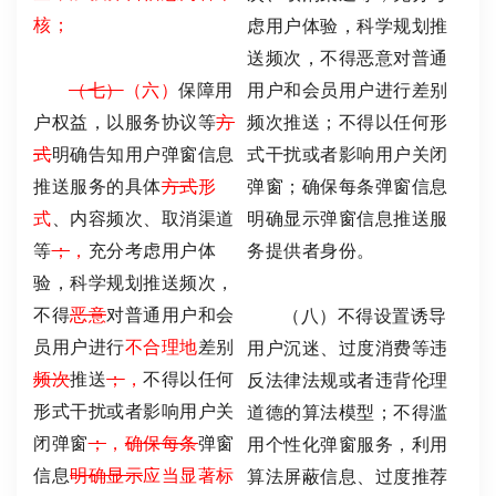
核；
虑用户体验，科学规划推
送频次，不得恶意对普通
（七）
（六）
保障用
用户和会员用户进行差别
户权益，以服务协议等
方
频次推送；不得以任何形
式
明确告知用户弹窗信息
式干扰或者影响用户关闭
推送服务的具体
方式
形
弹窗；确保每条弹窗信息
式
、内容频次、取消渠道
明确显示弹窗信息推送服
等
；
，
充分考虑用户体
务提供者身份。
验，科学规划推送频次，
不得
恶意
对普通用户和会
（八）不得设置诱导
员用户进行
不合理地
差别
用户沉迷、过度消费等违
频次
推送
；
，
不得以任何
反法律法规或者违背伦理
形式干扰或者影响用户关
道德的算法模型；不得滥
闭弹窗
；
，
确保每条
弹窗
用个性化弹窗服务，利用
信息
明确显示
应当显著标
算法屏蔽信息、过度推荐