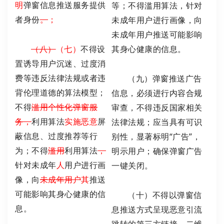
明
弹窗信息推送服务提供
等；不得滥用算法，针对
者身份
。
；
未成年用户进行画像，向
未成年用户推送可能影响
（八）
（七）
不得设
其身心健康的信息。
置诱导用户沉迷、过度消
费等违反法律法规或者违
（九）弹窗推送广告
背伦理道德的算法模型；
信息，必须进行内容合规
不得
滥用个性化弹窗服
审查，不得违反国家相关
务，
利用算法
实施恶意
屏
法律法规；应当具有可识
蔽信息、过度推荐等行
别性，显著标明“广告”，
为；不得
滥用
利用算法
，
明示用户；确保弹窗广告
针对未成年
人
用户进行画
一键关闭。
像，向
未成年用户
其
推送
可能影响其身心健康的信
（十）不得以弹窗信
息。
息推送方式呈现恶意引流