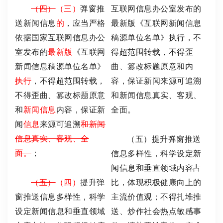
（四）
（三）
弹窗推
互联网信息办公室发布的
送新闻信息
的
，应当严格
最新版《互联网新闻信息
依据国家互联网信息办公
稿源单位名单》执行，不
室发布的
最新版
《互联网
得超范围转载，不得歪
新闻信息稿源单位名单》
曲、篡改标题原意和内
执行
，不得超范围转载，
容，保证新闻来源可追溯
不得歪曲、篡改标题原意
和新闻信息真实、客观、
和
新闻信息
内容，保证新
全面。
闻
信息
来源可追溯
和新闻
信息真实、客观、全
（五）提升弹窗推送
面。
；
信息多样性，科学设定新
闻信息和垂直领域内容占
（五）
（四）
提升弹
比，体现积极健康向上的
窗推送信息多样性，科学
主流价值观；不得扎堆推
设定新闻信息和垂直领域
送、炒作社会热点敏感事