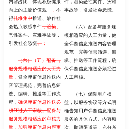
内容占比，体现积极健康
件，渲染恶性案件、灾难
向上的主流价值观
；
，
不
事故等，引发社会恐慌。
得
扎堆
集中
推送、炒作社
会热点敏感事件
，渲染
、
（六）配备与服务规
恶性案件、灾难事故等，
模相适应的人工力量，健
引发社会恐慌
。
；
全弹窗信息推送内容管理
规范，完善信息筛选、编
（六）
（五）
配备与
辑、推送等工作流程，确
服务
规模
相适应的人工力
保弹窗信息推送必须经过
量，
健全弹窗信息推送内
人工审核。
容管理规范，完善信息筛
选、编辑、推送等工作流
（七）保障用户权
程，
确保弹窗信息推送必
益，以服务协议等方式明
须经过人工审核。
配备与
确告知用户弹窗信息推送
服务规模相适应的审核力
服务的具体方式、内容频
量，加强弹窗信息内容审
次、取消渠道等；充分考