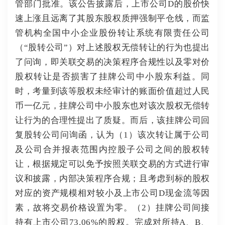
管部门批准。该公告披露后，上市公司D的股价快
速上涨且远离了其股东股权质押强制平仓线，而监
管机构全国中小企业股份转让系统有限责任公司
（“股转公司”）对上述股权无偿转让的行为也提出
了问询，即关联交易的决策程序合规性以及零对价
股权转让是否损害了挂牌公司中小股东利益。同
时，考量到该等股权未经审计的账面价值超过人民
币一亿元，挂牌公司中小股东也对该次股权无偿转
让行为的合理性提出了质疑。而后，该挂牌公司回
复股转公司问询函，认为（1）该次转让属于公司
及公司合并报表范围内控股子公司之间的股权转
让，根据规定可以免予按照关联交易的方式进行审
议和披露，内部决策程序合规；且考虑到标的股权
对应的资产规模相对较小及上市公司D现金流等因
素，故将交易价格设置为零。（2）挂牌公司间接
持有上市公司73.06%的股权。完成对所持A、B、