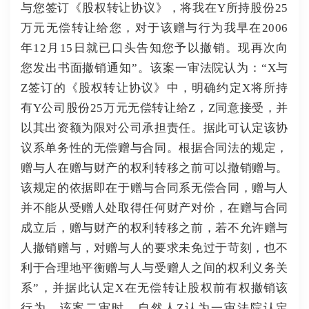
与您签订《股权转让协议》，将我在Y所持股份25
万元无偿转让给您，对于该赠与行为我早在2006
年12月15日就已口头告知您予以撤销。
现再次向
您发出书面撤销通知”。
该案一审法院认为：
“X与
Z签订的《股权转让协议》中，明确约定X将所持
有Y公司股份25万元无偿转让给Z，Z同意接受，并
以其出资额为限对公司承担责任。
据此可认定该协
议系单务性的无偿赠与合同。
根据合同法的规定，
赠与人在赠与财产的权利转移之前可以撤销赠与。
该规定的依据即在于赠与合同系无偿合同，赠与人
并不能从受赠人处取得任何财产对价，在赠与合同
成立后，赠与财产的权利转移之前，若不允许赠与
人撤销赠与，对赠与人的要求未免过于苛刻，也不
利于合理地平衡赠与人与受赠人之间的权利义务关
系”，并据此认定X在无偿转让股权前有权撤销该
行为。
该案二审时，自然人Z认为一审法院认定